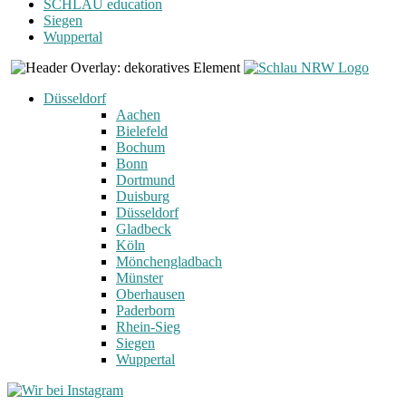
SCHLAU education
Siegen
Wuppertal
Düsseldorf
Aachen
Bielefeld
Bochum
Bonn
Dortmund
Duisburg
Düsseldorf
Gladbeck
Köln
Mönchengladbach
Münster
Oberhausen
Paderborn
Rhein-Sieg
Siegen
Wuppertal