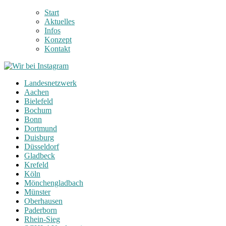
Start
Aktuelles
Infos
Konzept
Kontakt
Landesnetzwerk
Aachen
Bielefeld
Bochum
Bonn
Dortmund
Duisburg
Düsseldorf
Gladbeck
Krefeld
Köln
Mönchengladbach
Münster
Oberhausen
Paderborn
Rhein-Sieg