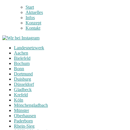
Start
Aktuelles
Infos
Konzept
Kontakt
Landesnetzwerk
Aachen
Bielefeld
Bochum
Bonn
Dortmund
Duisburg
Düsseldorf
Gladbeck
Krefeld
Köln
Mönchengladbach
Münster
Oberhausen
Paderborn
Rhein-Sieg