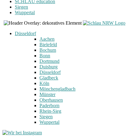
SCHLAU education
Siegen
Wuppertal
Düsseldorf
Aachen
Bielefeld
Bochum
Bonn
Dortmund
Duisburg
Düsseldorf
Gladbeck
Köln
Mönchengladbach
Münster
Oberhausen
Paderborn
Rhein-Sieg
Siegen
Wuppertal