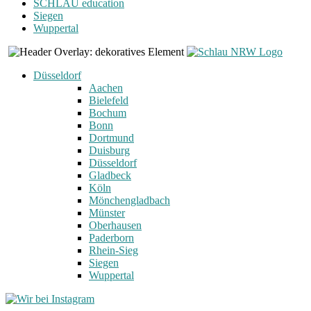
SCHLAU education
Siegen
Wuppertal
Düsseldorf
Aachen
Bielefeld
Bochum
Bonn
Dortmund
Duisburg
Düsseldorf
Gladbeck
Köln
Mönchengladbach
Münster
Oberhausen
Paderborn
Rhein-Sieg
Siegen
Wuppertal