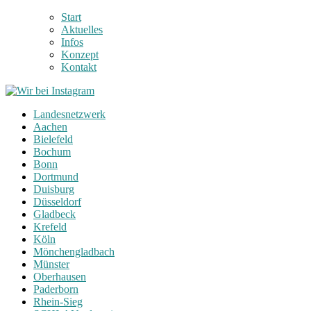
Start
Aktuelles
Infos
Konzept
Kontakt
Landesnetzwerk
Aachen
Bielefeld
Bochum
Bonn
Dortmund
Duisburg
Düsseldorf
Gladbeck
Krefeld
Köln
Mönchengladbach
Münster
Oberhausen
Paderborn
Rhein-Sieg