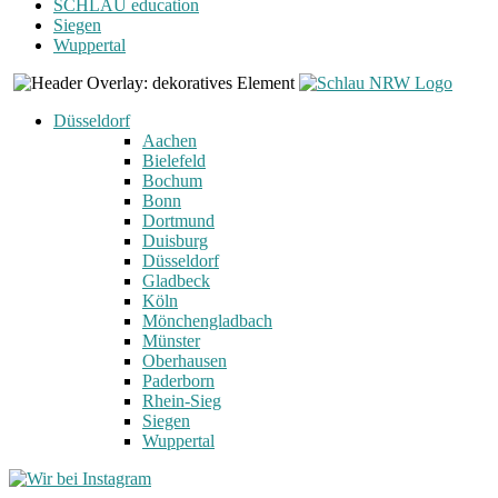
SCHLAU education
Siegen
Wuppertal
Düsseldorf
Aachen
Bielefeld
Bochum
Bonn
Dortmund
Duisburg
Düsseldorf
Gladbeck
Köln
Mönchengladbach
Münster
Oberhausen
Paderborn
Rhein-Sieg
Siegen
Wuppertal