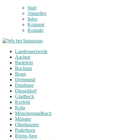
Start
Aktuelles
Infos
Konzept
Kontakt
Landesnetzwerk
Aachen
Bielefeld
Bochum
Bonn
Dortmund
Duisburg
Düsseldorf
Gladbeck
Krefeld
Köln
Mönchengladbach
Münster
Oberhausen
Paderborn
Rhein-Sieg