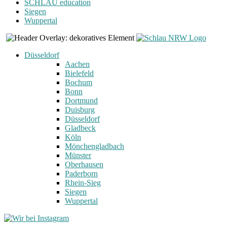
SCHLAU education
Siegen
Wuppertal
Düsseldorf
Aachen
Bielefeld
Bochum
Bonn
Dortmund
Duisburg
Düsseldorf
Gladbeck
Köln
Mönchengladbach
Münster
Oberhausen
Paderborn
Rhein-Sieg
Siegen
Wuppertal