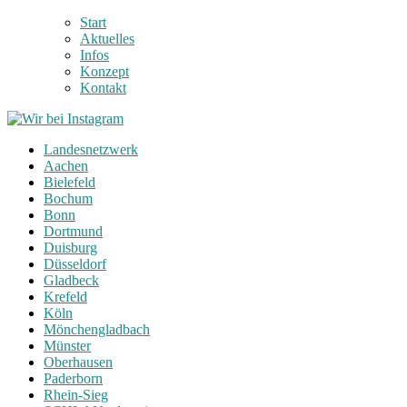
Start
Aktuelles
Infos
Konzept
Kontakt
Landesnetzwerk
Aachen
Bielefeld
Bochum
Bonn
Dortmund
Duisburg
Düsseldorf
Gladbeck
Krefeld
Köln
Mönchengladbach
Münster
Oberhausen
Paderborn
Rhein-Sieg