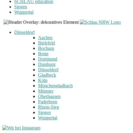
SCHLAU education
Siegen
Wuppertal
Düsseldorf
Aachen
Bielefeld
Bochum
Bonn
Dortmund
Duisburg
Düsseldorf
Gladbeck
Köln
Mönchengladbach
Münster
Oberhausen
Paderborn
Rhein-Sieg
Siegen
Wuppertal