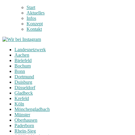
Start
Aktuelles
Infos
Konzept
Kontakt
Landesnetzwerk
Aachen
Bielefeld
Bochum
Bonn
Dortmund
Duisburg
Düsseldorf
Gladbeck
Krefeld
Köln
Mönchengladbach
Münster
Oberhausen
Paderborn
Rhein-Sieg