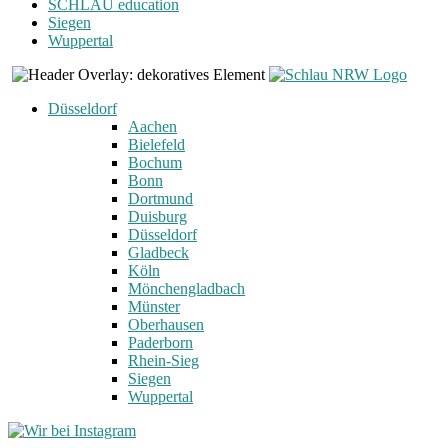
SCHLAU education
Siegen
Wuppertal
Düsseldorf
Aachen
Bielefeld
Bochum
Bonn
Dortmund
Duisburg
Düsseldorf
Gladbeck
Köln
Mönchengladbach
Münster
Oberhausen
Paderborn
Rhein-Sieg
Siegen
Wuppertal