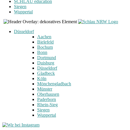
SCHLAU education
Siegen
Wuppertal
Düsseldorf
Aachen
Bielefeld
Bochum
Bonn
Dortmund
Duisburg
Düsseldorf
Gladbeck
Köln
Mönchengladbach
Münster
Oberhausen
Paderborn
Rhein-Sieg
Siegen
Wuppertal