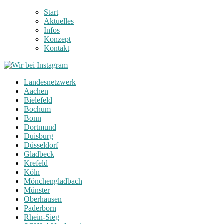
Start
Aktuelles
Infos
Konzept
Kontakt
Landesnetzwerk
Aachen
Bielefeld
Bochum
Bonn
Dortmund
Duisburg
Düsseldorf
Gladbeck
Krefeld
Köln
Mönchengladbach
Münster
Oberhausen
Paderborn
Rhein-Sieg