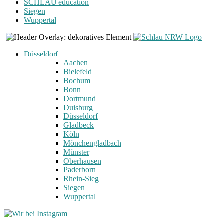
SCHLAU education
Siegen
Wuppertal
Düsseldorf
Aachen
Bielefeld
Bochum
Bonn
Dortmund
Duisburg
Düsseldorf
Gladbeck
Köln
Mönchengladbach
Münster
Oberhausen
Paderborn
Rhein-Sieg
Siegen
Wuppertal