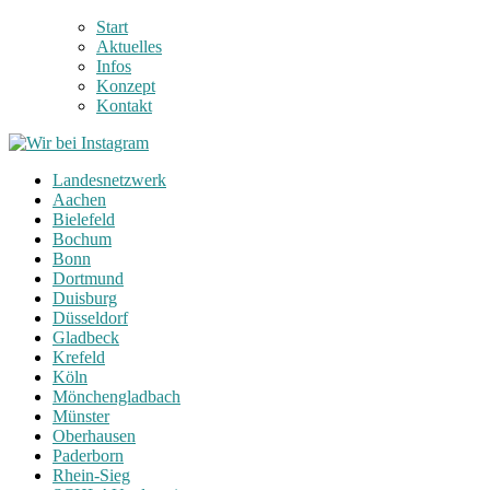
Start
Aktuelles
Infos
Konzept
Kontakt
Landesnetzwerk
Aachen
Bielefeld
Bochum
Bonn
Dortmund
Duisburg
Düsseldorf
Gladbeck
Krefeld
Köln
Mönchengladbach
Münster
Oberhausen
Paderborn
Rhein-Sieg