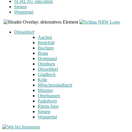
SCHLAU education
Siegen
Wuppertal
Düsseldorf
Aachen
Bielefeld
Bochum
Bonn
Dortmund
Duisburg
Düsseldorf
Gladbeck
Köln
Mönchengladbach
Münster
Oberhausen
Paderborn
Rhein-Sieg
Siegen
Wuppertal