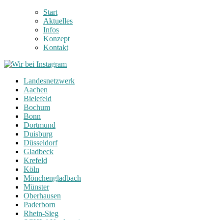
Start
Aktuelles
Infos
Konzept
Kontakt
Landesnetzwerk
Aachen
Bielefeld
Bochum
Bonn
Dortmund
Duisburg
Düsseldorf
Gladbeck
Krefeld
Köln
Mönchengladbach
Münster
Oberhausen
Paderborn
Rhein-Sieg